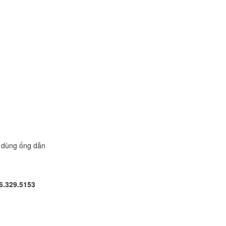
c dùng ống dẫn
6.329.5153