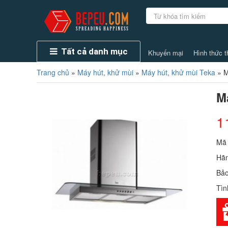
Tất cả danh mục
Khuyến mại
Hình thức t
Trang chủ
»
Máy hút, khử mùi
»
Máy hút, khử mùi Teka
»
M
M
1
Mã
Hãn
Bảo
Tìn