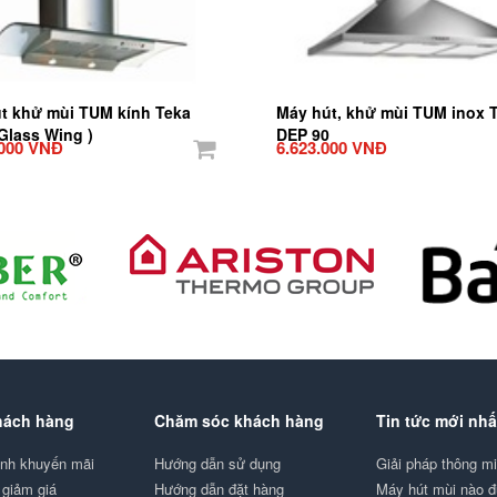
út khử mùi TUM kính Teka
Máy hút, khử mùi TUM inox 
Glass Wing )
DEP 90
.000 VNĐ
6.623.000 VNĐ
hách hàng
Chăm sóc khách hàng
Tin tức mới nhấ
ình khuyến mãi
Hướng dẫn sử dụng
Giải pháp thông 
giảm giá
Hướng dẫn đặt hàng
Máy hút mùi nào 