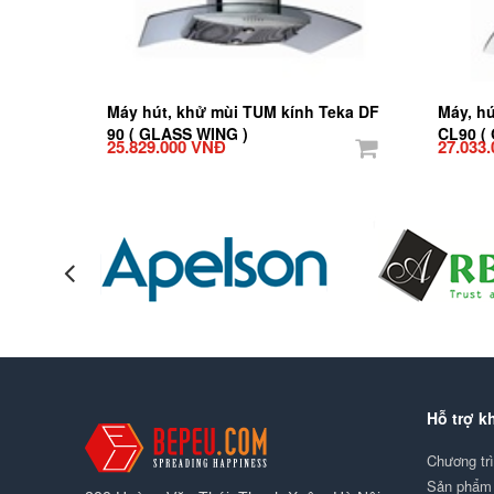
Máy hút, khử mùi TUM kính Teka DF
Máy, h
90 ( GLASS WING )
CL90 ( 
25.829.000 VNĐ
27.033
Hỗ trợ k
Chương tr
Sản phẩm 