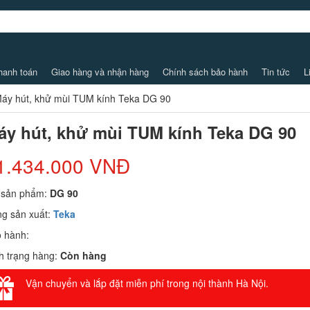
hanh toán
Giao hàng và nhận hàng
Chính sách bảo hành
Tin tức
L
áy hút, khử mùi TUM kính Teka DG 90
áy hút, khử mùi TUM kính Teka DG 90
1.434.000 VNĐ
 sản phẩm:
DG 90
g sản xuất:
Teka
 hành:
h trạng hàng:
Còn hàng
Vận chuyển và lắp đặt miễn phí trong nội thành Hà Nội.