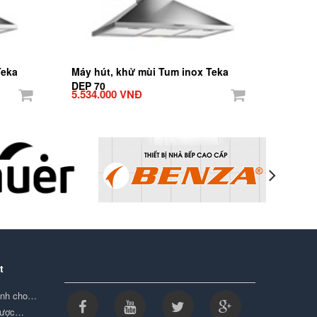
Teka
Máy hút, khử mùi Tum inox Teka
DEP 70
5.534.000 VNĐ
t
minh cho…
được…