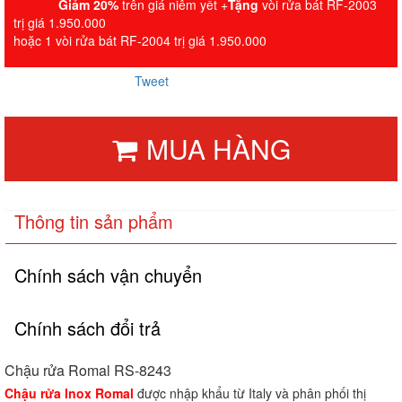
Giảm 20%
trên giá niêm yết +
Tặng
vòi rửa bát RF-2003
trị giá 1.950.000
hoặc 1 vòi rửa bát RF-2004 trị giá 1.950.000
Tweet
MUA HÀNG
Thông tin sản phẩm
Chính sách vận chuyển
Chính sách đổi trả
Chậu rửa Romal RS-8243
Chậu rửa Inox Romal
được nhập khẩu từ Italy và phân phối thị