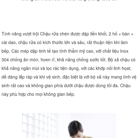
Tính năng vượt trội Chậu rửa chén được dập liền khối, 2 hố + bàn +
cài dao, chậu rửa có kích thước lớn và sâu, rất thuận tiện khi làm
bếp. Các mép dập tinh tế tạo tính thẩm mỹ cao, với chất liệu Inox
304 chống ăn mòn, hoen rỉ, khả năng chống xước tốt. Bộ xả chậu có
khả năng ngăn mùi và lọc rác tiện dụng, với các khớp nối linh họat,
dễ dàng lắp ráp và khi vệ sinh, đặc biệt là với bộ xả này mang tính vệ
sinh rất cao và không gian phía dưới chậu được dùng tối đa. Chậu
này phù hợp cho mọi không gian bếp.