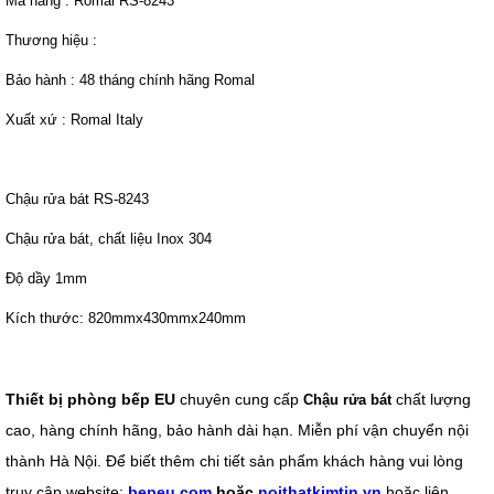
Mã hàng : Romal RS-8243
Thương hiệu :
Bảo hành : 48 tháng chính hãng Romal
Xuất xứ : Romal Italy
Chậu rửa bát RS-8243
Chậu rửa bát, chất liệu Inox 304
Độ dầy 1mm
Kích thước: 820mmx430mmx240mm
Thiết bị phòng bếp EU
chuyên cung cấp
chất lượng
Chậu rửa bát
cao, hàng chính hãng, bảo hành dài hạn. Miễn phí vận chuyển nội
thành Hà Nội. Để biết thêm chi tiết sản phẩm khách hàng vui lòng
truy cập website:
bepeu.com
hoặc
noithatkimtin.vn
hoặc liên