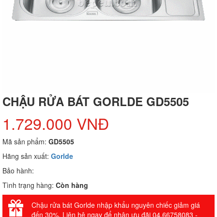
CHẬU RỬA BÁT GORLDE GD5505
1.729.000 VNĐ
Mã sản phẩm:
GD5505
Hãng sản xuất:
Gorlde
Bảo hành:
Tình trạng hàng:
Còn hàng
Chậu rửa bát Gorlde nhập khẩu nguyên chiếc giảm giá
đến 30%. Liên hệ ngay để nhận ưu đãi 04.66758083 -