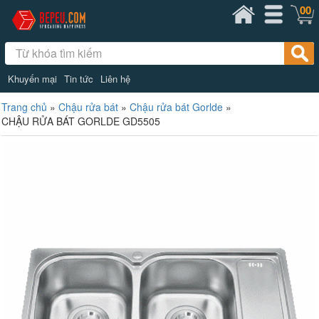
00
Khuyến mại
Tin tức
Liên hệ
Trang chủ
»
Chậu rửa bát
»
Chậu rửa bát Gorlde
»
CHẬU RỬA BÁT GORLDE GD5505