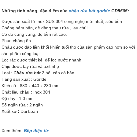
Những tính năng, đặc điểm của
chậu rửa bát gorlde
GD5505:
Được sản xuất từ Inox SUS 304 công nghệ mới nhất, siêu bền
Chống bám bẩn, dễ dàng thau rửa , lau chùi
Có độ cứng vững, độ bền rất cao.
Phun chống ồn
Chậu được dập liền khối khiến tuổi thọ của sản phẩm cao hơn so với
sản phẩm cùng loại
Lọc rác được thiết kế để lọc nước nhanh
Chịu được tẩy rửa và axit nhẹ
Loại :
Chậu rửa bát
2 hố cân có bàn
Hãng sản xuất : Gorlde
Kích cỡ : 880 x 440 x 230 mm
Chất liệu chậu
:
Inox 304
Độ dày : 1.0 mm
Số ngăn rửa : 2
ngăn
Xuất xứ
:
Đài Loan
Xem thêm:
Bếp điện từ