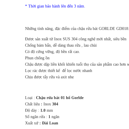
* Thời gian bảo hành lên đến 3 năm.
Những tính năng, đặc điểm của chậu rửa bát GORLDE GD018
Được sản xuất từ Inox SUS 304 công nghệ mới nhất, siêu bền
Chống bám bẩn, dễ dàng thau rửa , lau chùi
Có độ cứng vững, độ bền rất cao.
Phun chống ồn
Chậu được dập liền khối khiến tuổi thọ của sản phẩm cao hơn s
Lọc rác được thiết kế để lọc nước nhanh
Chịu được tẩy rửa và axit nhẹ
Loại :
Chậu rửa bát 01 hố Gorlde
Chất liệu
:
Inox
304
Độ dày :
1.0
mm
Số ngăn rửa :
1
ngăn
Xuất xứ
: Đài Loan