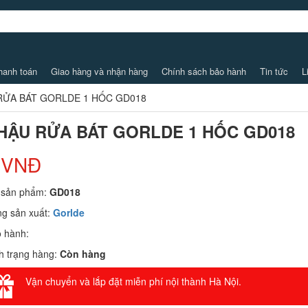
hanh toán
Giao hàng và nhận hàng
Chính sách bảo hành
Tin tức
L
RỬA BÁT GORLDE 1 HỐC GD018
HẬU RỬA BÁT GORLDE 1 HỐC GD018
 VNĐ
 sản phẩm:
GD018
g sản xuất:
Gorlde
 hành:
h trạng hàng:
Còn hàng
Vận chuyển và lắp đặt miễn phí nội thành Hà Nội.