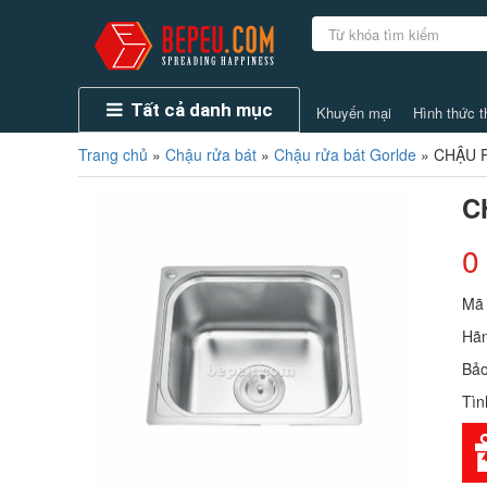
Tất cả danh mục
Khuyến mại
Hình thức t
Trang chủ
»
Chậu rửa bát
»
Chậu rửa bát Gorlde
»
CHẬU 
C
0
Mã
Hãn
Bảo
Tìn