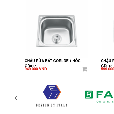
CHẬU RỬA BÁT GORLDE 1 HỐC
CHẬU 
GD017
GD013
949.000 VNĐ
599.00