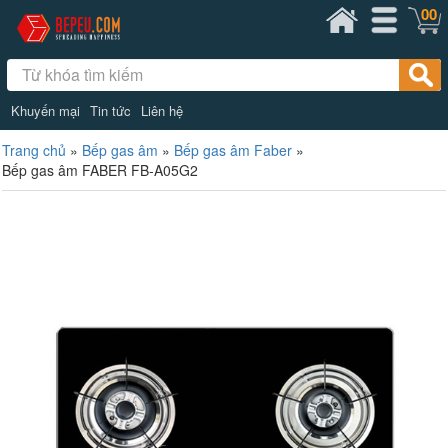
00
Khuyến mại
Tin tức
Liên hệ
Trang chủ
»
Bếp gas âm
»
Bếp gas âm Faber
»
Bếp gas âm FABER FB-A05G2