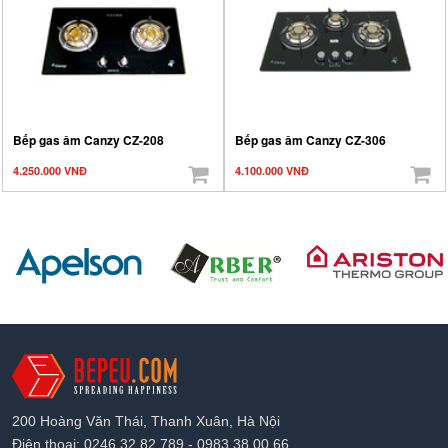
Bếp gas âm Canzy CZ-208
Bếp gas âm Canzy CZ-306
4.250.000 VNĐ
4.100.000 VNĐ
200 Hoàng Văn Thái, Thanh Xuân, Hà Nội
Điện thoại: 0246.32.82.789 - 0983.38.00.66.