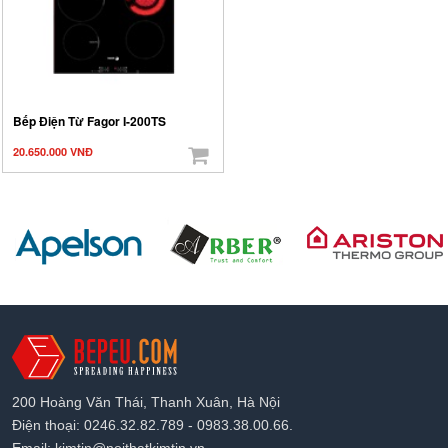
Bếp Điện Từ Fagor I-200TS
20.650.000 VNĐ
200 Hoàng Văn Thái, Thanh Xuân, Hà Nội
Điện thoại: 0246.32.82.789 - 0983.38.00.66.
Email: kimtin@noithatkimtin.vn.