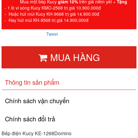
Mua một bếp Kucy
giảm 10%
trên giá niêm yết +
Tặng
- 1 lò vi sóng Kucy KMO-2568 trị giá 10.900.000đ
- Hoặc hút mùi Kucy KH-9668 trị giá 14.900.00đ
- Hay hút mùi KH-9568 trị giá 14.900.000đ
Tweet
MUA HÀNG
Thông tin sản phẩm
Chính sách vận chuyển
Chính sách đổi trả
Bếp điện Kucy KE-1268Domino